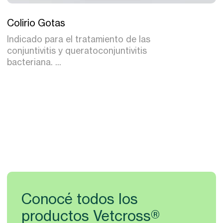
Tratamiento
Colirio Gotas
Indicado para el tratamiento de las
conjuntivitis y queratoconjuntivitis
bacteriana. ...
Conocé todos los
productos Vetcross®