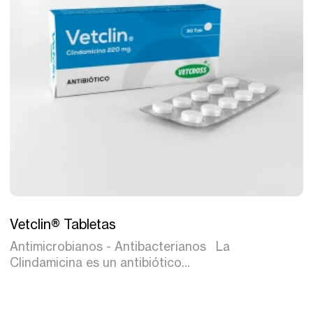
Tratamiento
Vetclin® Tabletas
Antimicrobianos - Antibacterianos La
Clindamicina es un antibiótico...