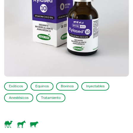
Exóticos
Equinos
Bovinos
Inyectables
Anestésicos
Tratamiento