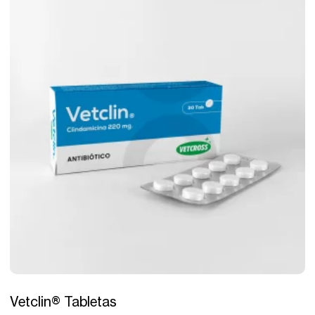
Tratamiento
Vetclin® Tabletas