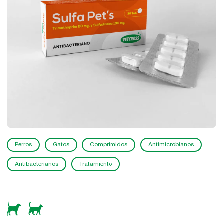
Perros
Gatos
Comprimidos
Antimicrobianos
Antibacterianos
Tratamiento