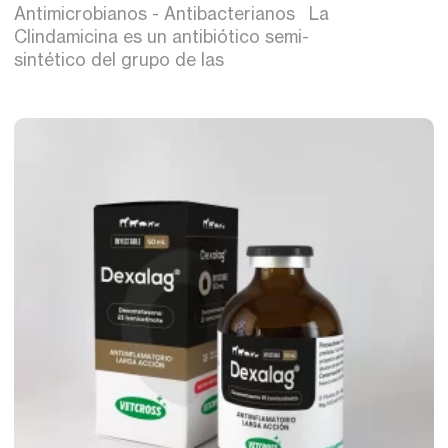
Antimicrobianos - Antibacterianos La
Clindamicina es un antibiótico semi-
sintético del grupo de las