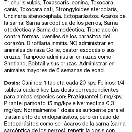
Trichuris vulpis, Toxascaris leonina, Toxocara
canis, Toxocara cati, Strongyloides stercolaris,
Uncinaria stenocephala. Ectoparásitos: Acaros de
la sarna: Sarna sarcóptica de los perros, Sarna
otodéctica y Sarna demodéctica. Tiene acción
contra formas juveniles de los parásitos del
corazón: Dirofilaria inmitis. NO administrar en
animales de raza Collie, pastor escocés o sus
cruzas. Tampoco administrar en razas como
Shetland, Bobtail y sus cruzas. Administrar en
animales mayores de 6 semanas de edad.
Dosis:
Caninos: 1 tableta cada 20 kpv. Felinos: 1/4
tableta cada 5 kpv. Las dosis correspondientes
para ambas especies son: Praziquantel 5 mg/kpv,
Pirantel pamoato 15 mg/kpv e Ivermectina 0,3
mg/kpv. Normalmente 1 dosis es suficiente para el
tratamiento de endoparásitos, pero en caso de
Ectoparásitos como ser ácaros de la sarna (sarna
sarcóptica de los perros), repetir la dosis con