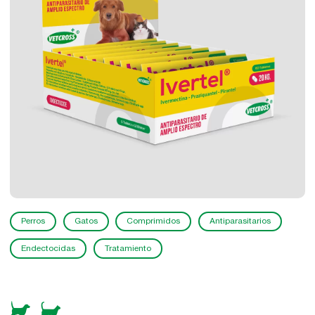
Perros
Gatos
Comprimidos
Antiparasitarios
Endectocidas
Tratamiento