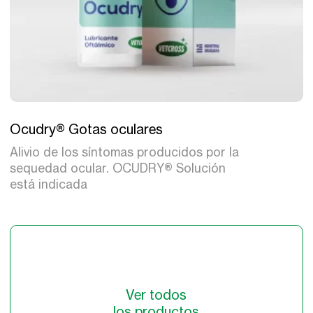
Tratamiento
Ocudry® Gotas oculares
Alivio de los síntomas producidos por la
sequedad ocular. OCUDRY® Solución
está indicada
Ver todos
los productos