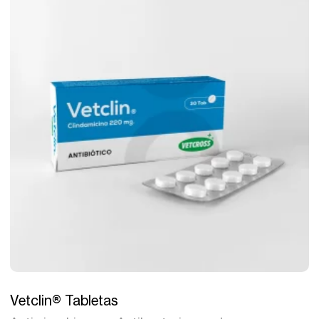
Tratamiento
Vetclin® Tabletas