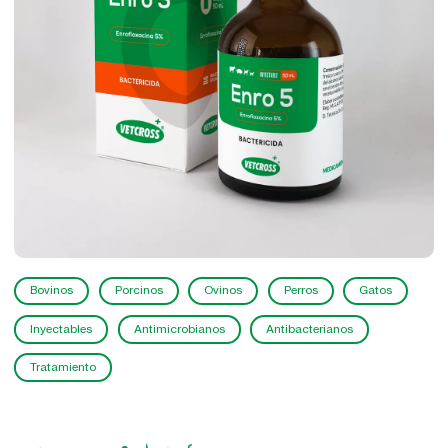
Bovinos
Porcinos
Ovinos
Perros
Gatos
Inyectables
Antimicrobianos
Antibacterianos
Tratamiento