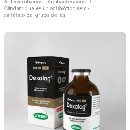
Antimicrobianos - Antibacterianos La
Clindamicina es un antibiótico semi-
sintético del grupo de las