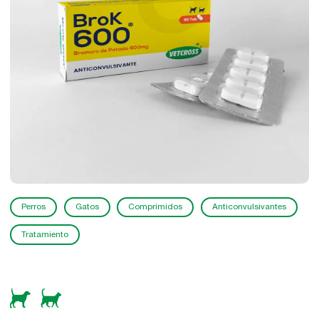
Perros
Gatos
Comprimidos
Anticonvulsivantes
Tratamiento