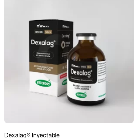
Tratamiento
Dexalag® Inyectable